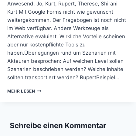
Anwesend: Jo, Kurt, Rupert, Therese, Shirani
Kurt Mit Google Forms nicht wie gewünscht
weitergekommen. Der Fragebogen ist noch nicht
im Web verfügbar. Andere Werkzeuge als
Alternative evaluiert. Wirkliche Vorteile scheinen
aber nur kostenpflichte Tools zu
haben.Überlegungen rund um Szenarien mit
Akteuren besprochen: Auf welchen Level sollen
Szenarien beschrieben werden? Welche Inhalte
sollten transportiert werden? RupertBeispiel…
WEEKLY
MEHR LESEN
#15
29.07.2021,
WORKSHOP
SZENARIEN,
FRAGEBOGEN,
Schreibe einen Kommentar
USE
CASES