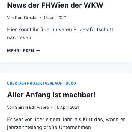
News der FHWien der WKW
Von
Kurt Drexler
18. Juli 2021
Hier könnt ihr über unseren Projektfortschritt
nachlesen.
DER
MEHR LESEN
KMU
METHODENKOFFER
IN
DEN
NEWS
ÜBER DEN PROJEKTVERLAUF
|
BLOG
DER
FHWIEN
Aller Anfang ist machbar!
DER
WKW
Von
Shirani Ediriweera
11. April 2021
Es war vor über einem Jahr, als Kurt das, worin er
jahrzehntelang große Unternehmen