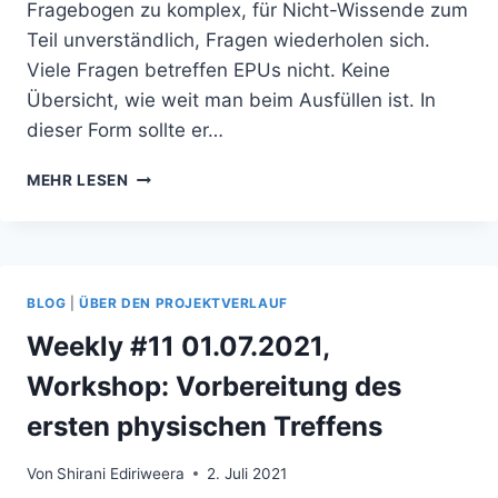
Fragebogen zu komplex, für Nicht-Wissende zum
Teil unverständlich, Fragen wiederholen sich.
Viele Fragen betreffen EPUs nicht. Keine
Übersicht, wie weit man beim Ausfüllen ist. In
dieser Form sollte er…
WEEKLY
MEHR LESEN
#18
2.9.2021,
ÜBERARBEITUNG
FRAGEBOGEN,
WORKSHOP
BLOG
|
ÜBER DEN PROJEKTVERLAUF
KONZEPTION
AUSWERTUNG
Weekly #11 01.07.2021,
UND
Workshop: Vorbereitung des
ERGEBNISDARSTELLUNG
ersten physischen Treffens
Von
Shirani Ediriweera
2. Juli 2021