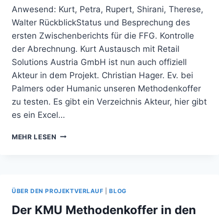
Anwesend: Kurt, Petra, Rupert, Shirani, Therese,
Walter RückblickStatus und Besprechung des
ersten Zwischenberichts für die FFG. Kontrolle
der Abrechnung. Kurt Austausch mit Retail
Solutions Austria GmbH ist nun auch offiziell
Akteur in dem Projekt. Christian Hager. Ev. bei
Palmers oder Humanic unseren Methodenkoffer
zu testen. Es gibt ein Verzeichnis Akteur, hier gibt
es ein Excel…
WEEKLY
MEHR LESEN
#11
01.07.2021,
WORKSHOP:
VORBEREITUNG
DES
ÜBER DEN PROJEKTVERLAUF
|
BLOG
ERSTEN
PHYSISCHEN
Der KMU Methodenkoffer in den
TREFFENS